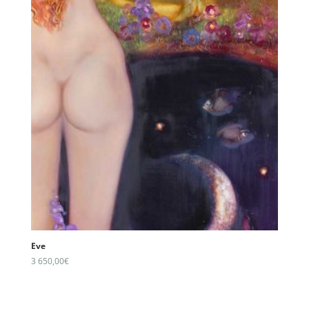
Eve
3 650,00
€