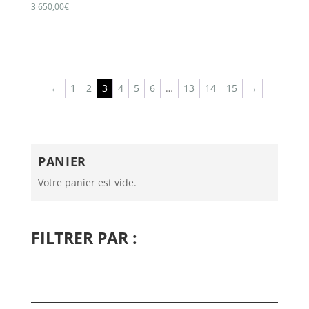
3 650,00
€
←
1
2
3
4
5
6
…
13
14
15
→
PANIER
Votre panier est vide.
FILTRER PAR :