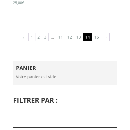
25,00
€
←
1
2
3
…
11
12
13
14
15
→
PANIER
Votre panier est vide.
FILTRER PAR :