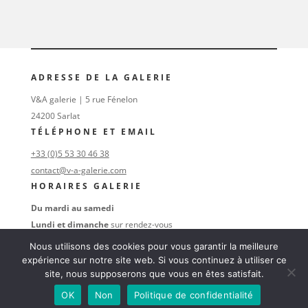
ADRESSE DE LA GALERIE
V&A galerie | 5 rue Fénelon
24200 Sarlat
TÉLÉPHONE ET EMAIL
+33 (0)5 53 30 46 38
contact@v-a-galerie.com
HORAIRES GALERIE
Du mardi au samedi
Lundi et dimanche
sur rendez-vous
au
+33 (0)6 16 74 47 38
Nous utilisons des cookies pour vous garantir la meilleure
SUIVEZ-NOUS
expérience sur notre site web. Si vous continuez à utiliser ce
site, nous supposerons que vous en êtes satisfait.
OK
Non
Politique de confidentialité