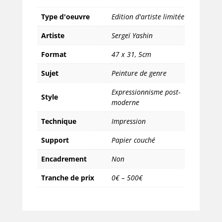
à
10)
Type d'oeuvre
Edition d'artiste limitée
Artiste
Sergeï Yashin
Format
47 x 31
,
5cm
Sujet
Peinture de genre
Expressionnisme post-
Style
moderne
Technique
Impression
Support
Papier couché
Encadrement
Non
Tranche de prix
0€ – 500€