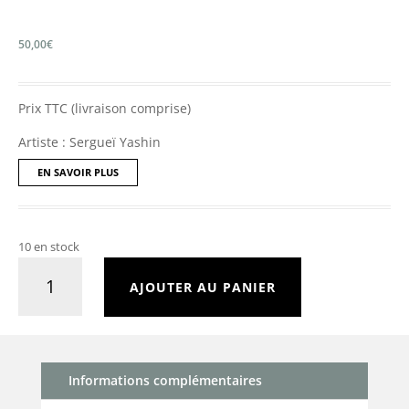
50,00
€
Prix TTC (livraison comprise)
Artiste : Sergueï Yashin
EN SAVOIR PLUS
10 en stock
quantité
AJOUTER AU PANIER
de
Répétition
(tirages
numérotés
de
Informations complémentaires
1