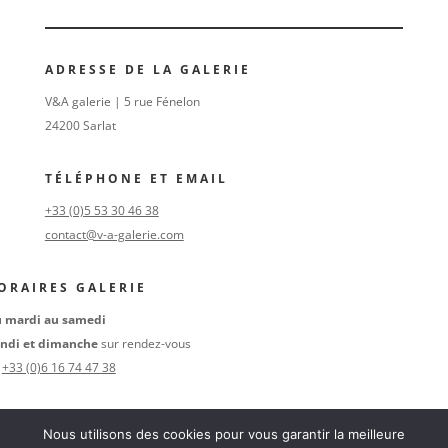
ADRESSE DE LA GALERIE
V&A galerie | 5 rue Fénelon
24200 Sarlat
TÉLÉPHONE ET EMAIL
+33 (0)5 53 30 46 38
contact@v-a-galerie.com
ORAIRES GALERIE
 mardi au samedi
ndi et dimanche
sur rendez-vous
u
+33 (0)6 16 74 47 38
SUIVEZ-NOUS
Nous utilisons des cookies pour vous garantir la meilleure