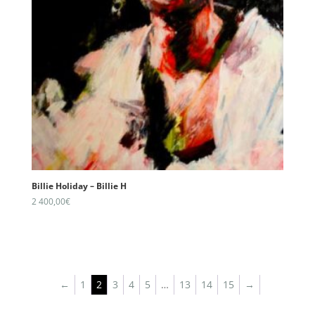
Billie Holiday – Billie H
2 400,00
€
←
1
2
3
4
5
…
13
14
15
→