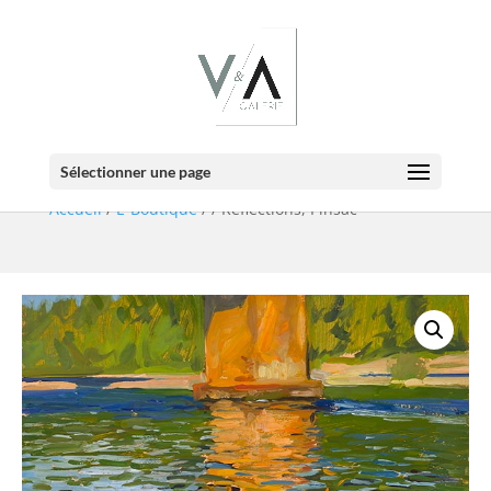
E-BOUTIQUE
Détail de l’oeuvre
Sélectionner une page
Accueil
/
E-Boutique
/
/ Reflections, Pinsac