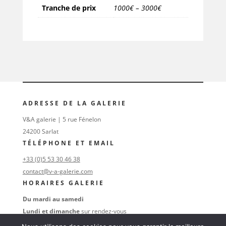
Tranche de prix
1000€ – 3000€
ADRESSE DE LA GALERIE
V&A galerie | 5 rue Fénelon
24200 Sarlat
TÉLÉPHONE ET EMAIL
+33 (0)5 53 30 46 38
contact@v-a-galerie.com
HORAIRES GALERIE
Du mardi au samedi
Lundi et dimanche
sur rendez-vous
au
+33 (0)6 16 74 47 38