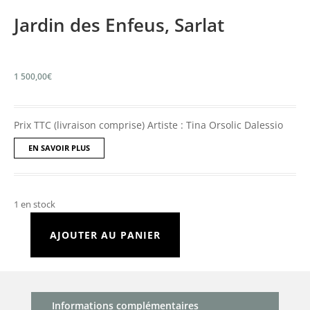
Jardin des Enfeus, Sarlat
1 500,00
€
Prix TTC (livraison comprise) Artiste : Tina Orsolic Dalessio
EN SAVOIR PLUS
1 en stock
AJOUTER AU PANIER
quantité
de
Jardin
des
Informations complémentaires
Enfeus,