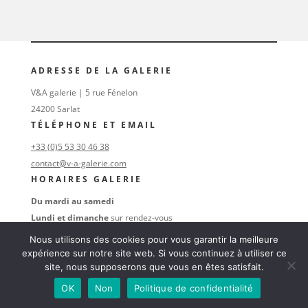
ADRESSE DE LA GALERIE
V&A galerie | 5 rue Fénelon
24200 Sarlat
TÉLÉPHONE ET EMAIL
+33 (0)5 53 30 46 38
contact@v-a-galerie.com
HORAIRES GALERIE
Du mardi au samedi
Lundi et dimanche
sur rendez-vous
au
+33 (0)6 16 74 47 38
Nous utilisons des cookies pour vous garantir la meilleure
SUIVEZ-NOUS
expérience sur notre site web. Si vous continuez à utiliser ce
site, nous supposerons que vous en êtes satisfait.
OK
Non
Politique de confidentialité