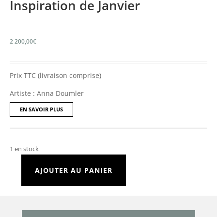
Inspiration de Janvier
2 200,00
€
Prix TTC (livraison comprise)
Artiste : Anna Doumler
EN SAVOIR PLUS
1 en stock
AJOUTER AU PANIER
quantité
de
Inspiration
de