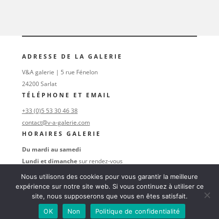
ADRESSE DE LA GALERIE
V&A galerie | 5 rue Fénelon
24200 Sarlat
TÉLÉPHONE ET EMAIL
+33 (0)5 53 30 46 38
contact@v-a-galerie.com
HORAIRES GALERIE
Du mardi au samedi
Lundi et dimanche
sur rendez-vous
au
+33 (0)6 16 74 47 38
Nous utilisons des cookies pour vous garantir la meilleure
SUIVEZ-NOUS
expérience sur notre site web. Si vous continuez à utiliser ce
site, nous supposerons que vous en êtes satisfait.
OK
Non
Politique de confidentialité