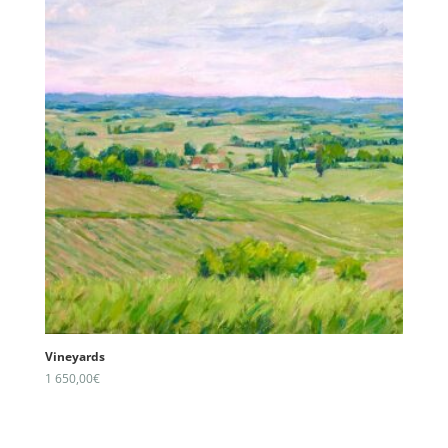
Vineyards
1 650,00
€