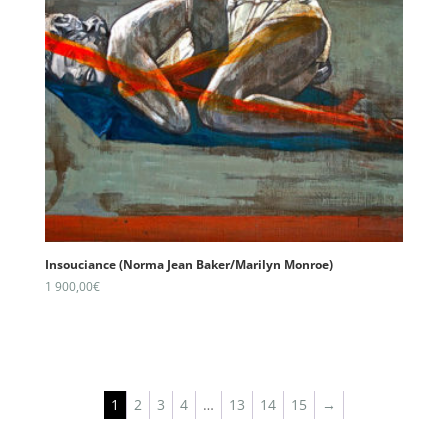
Insouciance (Norma Jean Baker/Marilyn Monroe)
1 900,00
€
1
2
3
4
…
13
14
15
→