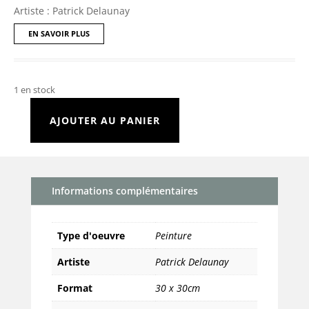
Artiste : Patrick Delaunay
EN SAVOIR PLUS
1 en stock
AJOUTER AU PANIER
quantité
de
Rose
et
Informations complémentaires
rideau
Type d'oeuvre
Peinture
Artiste
Patrick Delaunay
Format
30 x 30cm