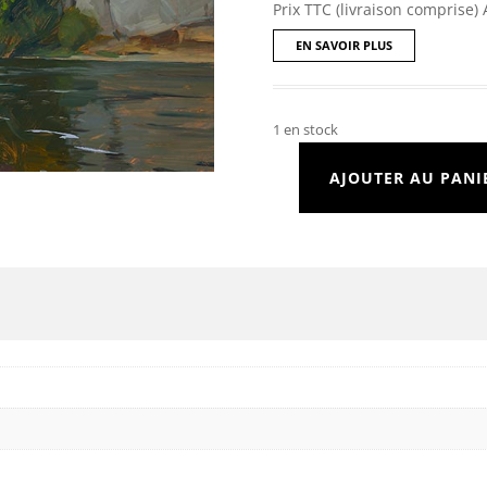
Prix TTC (livraison comprise) 
EN SAVOIR PLUS
1 en stock
AJOUTER AU PANI
quantité
de
Château
de
Belcastel