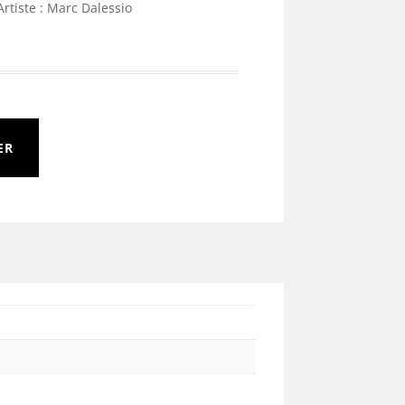
Artiste : Marc Dalessio
ER