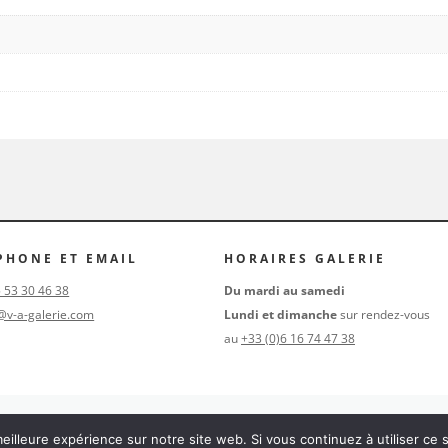
PHONE ET EMAIL
HORAIRES GALERIE
5 53 30 46 38
Du mardi au samedi
@v-a-galerie.com
Lundi et dimanche
sur rendez-vous
au
+33 (0)6 16 74 47 38
eilleure expérience sur notre site web. Si vous continuez à utiliser ce