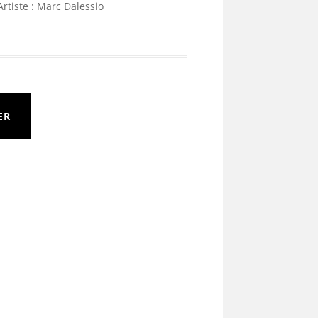
Artiste : Marc Dalessio
ER