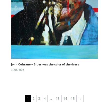
John Coltrane – Blues was the color of the dress
3 200,00
€
1
2
3
4
…
13
14
15
→