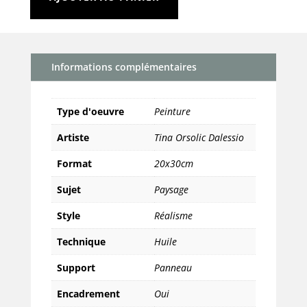
quantité
de
Après-
midi
Informations complémentaires
à
Monfort
Type d'oeuvre
Peinture
Artiste
Tina Orsolic Dalessio
Format
20x30cm
Sujet
Paysage
Style
Réalisme
Technique
Huile
Support
Panneau
Encadrement
Oui