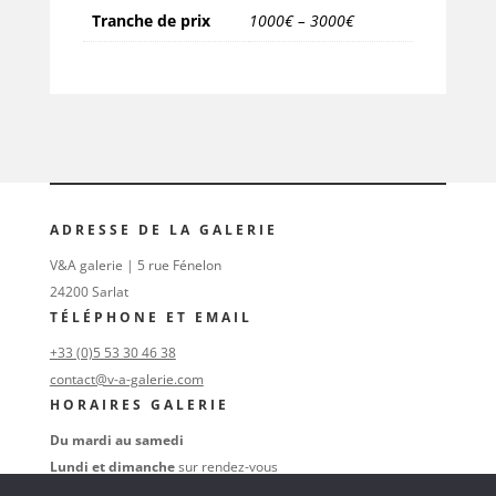
Tranche de prix
1000€ – 3000€
ADRESSE DE LA GALERIE
V&A galerie | 5 rue Fénelon
24200 Sarlat
TÉLÉPHONE ET EMAIL
+33 (0)5 53 30 46 38
contact@v-a-galerie.com
HORAIRES GALERIE
Du mardi au samedi
Lundi et dimanche
sur rendez-vous
au
+33 (0)6 16 74 47 38