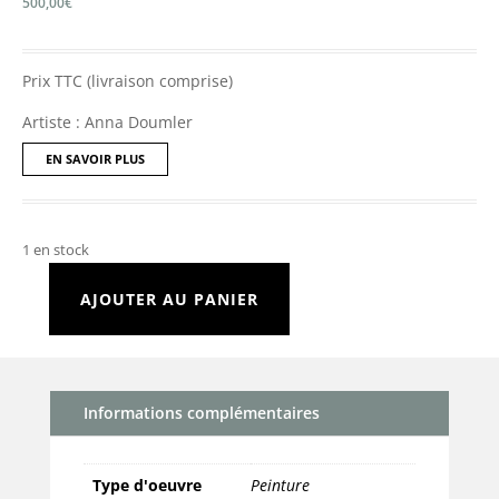
500,00
€
Prix TTC (livraison comprise)
Artiste : Anna Doumler
EN SAVOIR PLUS
1 en stock
AJOUTER AU PANIER
quantité
de
Septembre
2
Informations complémentaires
Type d'oeuvre
Peinture