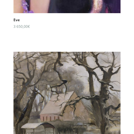
Eve
3 650,00
€