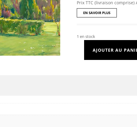
Prix TTC (livraison comprise) 
EN SAVOIR PLUS
1 en stock
AJOUTER AU PANI
quantité
de
Trees
in
bloom