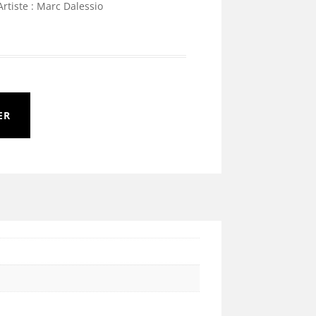
Artiste : Marc Dalessio
ER