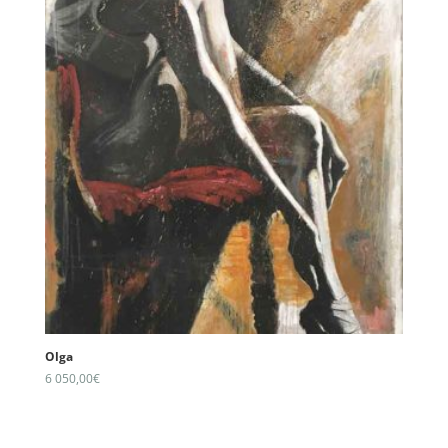
Olga
6 050,00
€