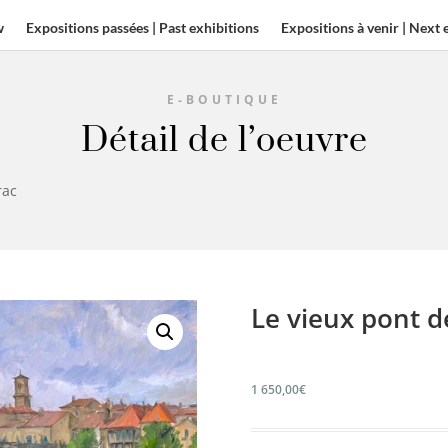
w
Expositions passées | Past exhibitions
Expositions à venir | Next 
E-BOUTIQUE
Détail de l’oeuvre
rac
Le vieux pont d
1 650,00
€