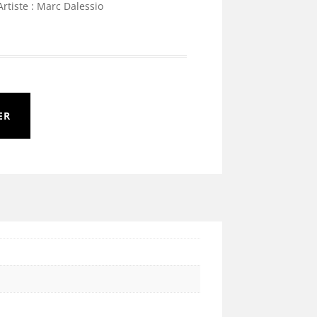
Artiste : Marc Dalessio
ER