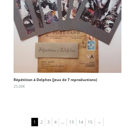
Répétition à Delphes (Jeux de 7 reproductions)
25,00
€
1
2
3
4
…
13
14
15
→