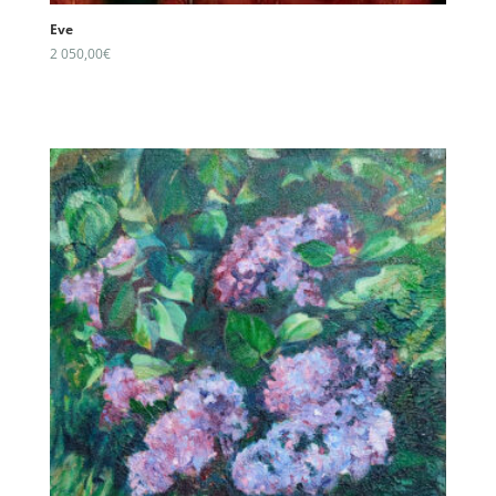
Eve
2 050,00
€