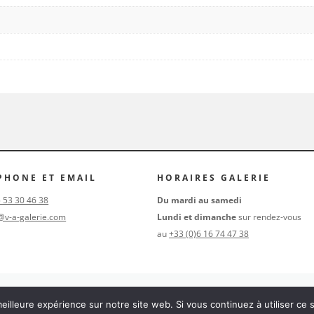
PHONE ET EMAIL
HORAIRES GALERIE
5 53 30 46 38
Du mardi au samedi
@v-a-galerie.com
Lundi et dimanche
sur rendez-vous
au
+33 (0)6 16 74 47 38
eilleure expérience sur notre site web. Si vous continuez à utiliser ce