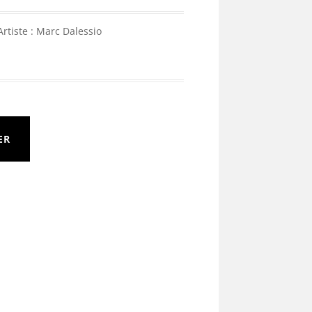
Artiste : Marc Dalessio
ER