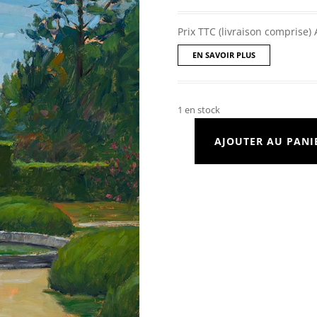
Prix TTC (livraison comprise) 
EN SAVOIR PLUS
1 en stock
AJOUTER AU PANI
quantité
de
Fontaine
de
jardin,
château
de
la
Treyne