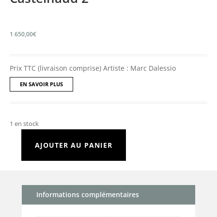
1 650,00
€
Prix TTC (livraison comprise) Artiste : Marc Dalessio
EN SAVOIR PLUS
1 en stock
AJOUTER AU PANIER
quantité
de
Castelnaud
2
Informations complémentaires