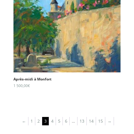
Après-midi à Monfort
1 500,00
€
←
1
2
3
4
5
6
…
13
14
15
→