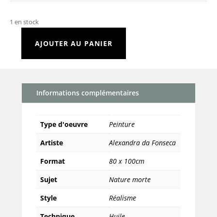
1 en stock
AJOUTER AU PANIER
quantité
de
Écrevisses
et
Informations complémentaires
citron
Type d'oeuvre
Peinture
Artiste
Alexandra da Fonseca
Format
80 x 100cm
Sujet
Nature morte
Style
Réalisme
Technique
Huile