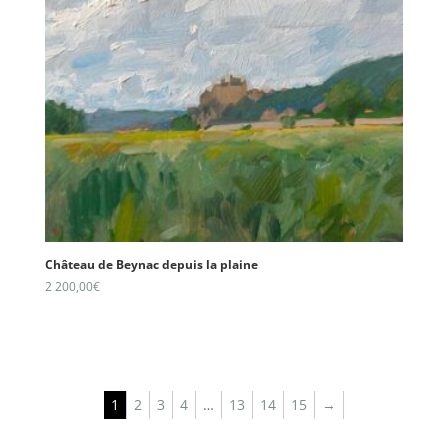
Château de Beynac depuis la plaine
2 200,00
€
1
2
3
4
…
13
14
15
→