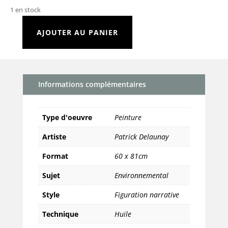
1 en stock
AJOUTER AU PANIER
quantité
de
Mick
Jagger
Informations complémentaires
-
Start
me
Type d'oeuvre
Peinture
up
Artiste
Patrick Delaunay
Format
60 x 81cm
Sujet
Environnemental
Style
Figuration narrative
Technique
Huile