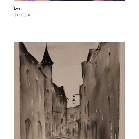
Eve
3 650,00
€