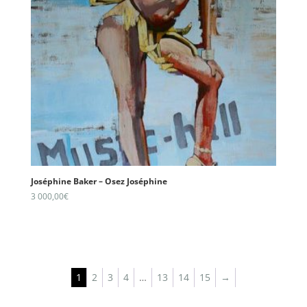
Joséphine Baker – Osez Joséphine
3 000,00
€
1
2
3
4
…
13
14
15
→