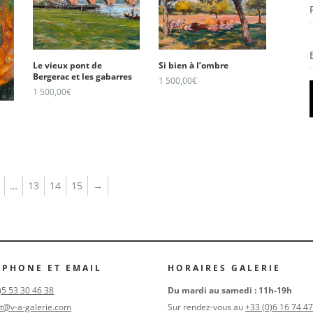
Le vieux pont de
Si bien à l’ombre
Bergerac et les gabarres
1 500,00
€
1 500,00
€
…
13
14
15
→
ÉPHONE ET EMAIL
HORAIRES GALERIE
)5 53 30 46 38
Du mardi au samedi : 11h-19h
t@v-a-galerie.com
Sur rendez-vous au
+33 (0)6 16 74 47