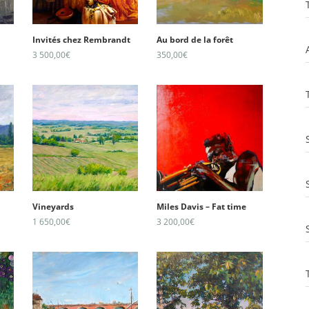
Invités chez Rembrandt
Au bord de la forêt
3 500,00
€
350,00
€
Vineyards
Miles Davis – Fat time
1 650,00
€
3 200,00
€