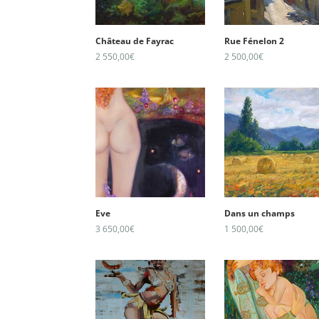
Château de Fayrac
Rue Fénelon 2
2 550,00
€
2 500,00
€
Eve
Dans un champs
3 650,00
€
1 500,00
€