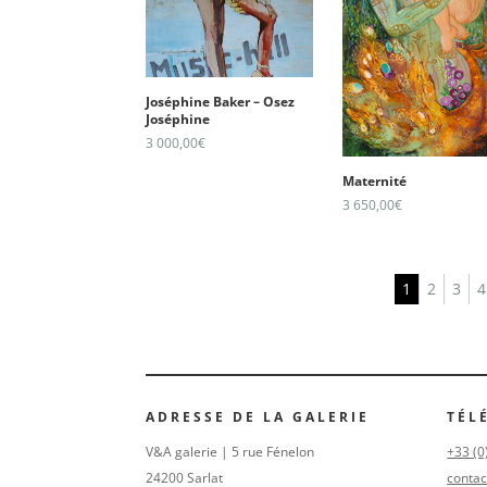
Joséphine Baker – Osez
Joséphine
3 000,00
€
Maternité
3 650,00
€
1
2
3
4
ADRESSE DE LA GALERIE
TÉL
V&A galerie | 5 rue Fénelon
+33 (0
24200 Sarlat
contac