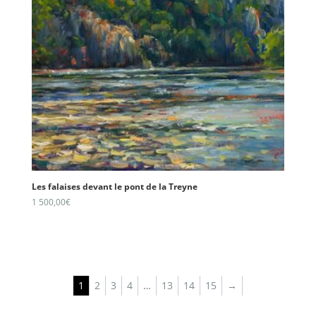
Les falaises devant le pont de la Treyne
1 500,00
€
1
2
3
4
…
13
14
15
→