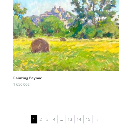
Painting Beynac
1 650,00
€
1
2
3
4
…
13
14
15
→