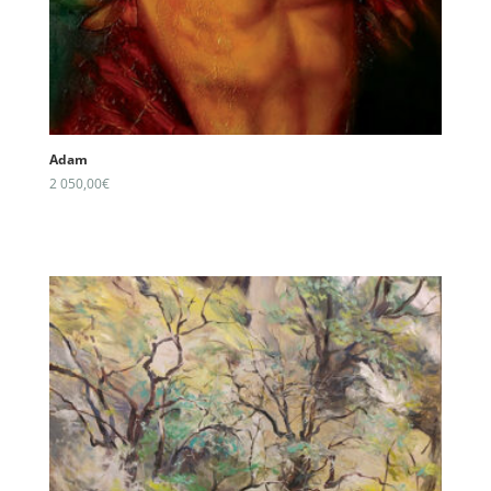
Adam
2 050,00
€