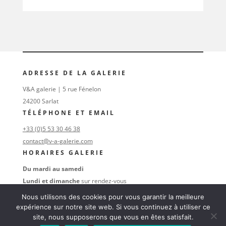
ADRESSE DE LA GALERIE
V&A galerie | 5 rue Fénelon
24200 Sarlat
TÉLÉPHONE ET EMAIL
+33 (0)5 53 30 46 38
contact@v-a-galerie.com
HORAIRES GALERIE
Du mardi au samedi
Lundi et dimanche
sur rendez-vous
au
+33 (0)6 16 74 47 38
Nous utilisons des cookies pour vous garantir la meilleure
SUIVEZ-NOUS
expérience sur notre site web. Si vous continuez à utiliser ce
site, nous supposerons que vous en êtes satisfait.