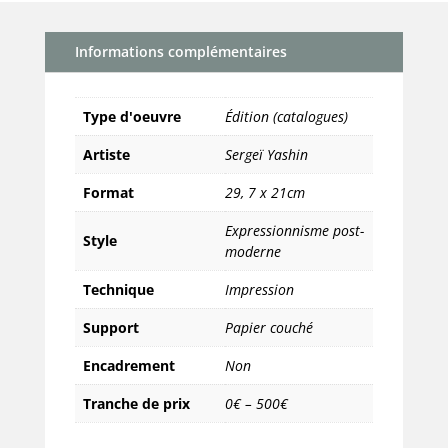
Yashin
(32
Informations complémentaires
pages)
Type d'oeuvre
Édition (catalogues)
Artiste
Sergeï Yashin
Format
29
,
7 x 21cm
Expressionnisme post-
Style
moderne
Technique
Impression
Support
Papier couché
Encadrement
Non
Tranche de prix
0€ – 500€