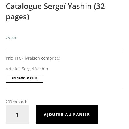
Catalogue Sergeï Yashin (32
pages)
25,00
€
Prix TTC (livraison comprise)
Artiste : Sergeï Yashin
EN SAVOIR PLUS
200 en stock
quantité
AJOUTER AU PANIER
de
Catalogue
Sergeï