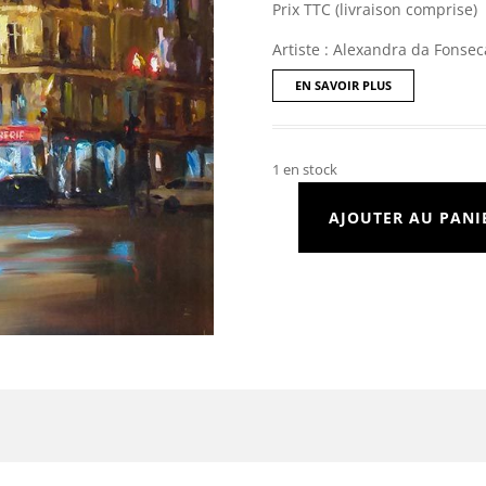
Prix TTC (livraison comprise)
Artiste : Alexandra da Fonsec
EN SAVOIR PLUS
1 en stock
AJOUTER AU PANI
quantité
de
Nocturne
Parisien