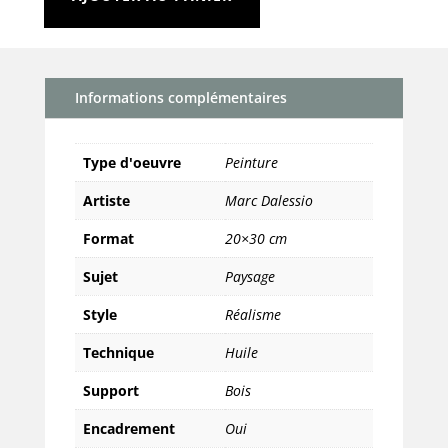
quantité
de
Loundry
drying,
Informations complémentaires
Saint
Cyprien
Type d'oeuvre
Peinture
Artiste
Marc Dalessio
Format
20×30 cm
Sujet
Paysage
Style
Réalisme
Technique
Huile
Support
Bois
Encadrement
Oui