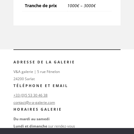
Tranche de prix
1000€ – 3000€
ADRESSE DE LA GALERIE
V&A galerie | 5 rue Fénelon
24200 Sarlat
TÉLÉPHONE ET EMAIL
+33 (0)5 53 30 46 38
contact@v-a-galerie.com
HORAIRES GALERIE
Du mardi au samedi
Lundi et dimanche
sur rendez-vous
au
+33 (0)6 16 74 47 38