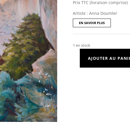
Prix TTC (livraison comprise)
Artiste : Anna Doumler
EN SAVOIR PLUS
1 en stock
AJOUTER AU PANI
quantité
de
La
Roque
Saint
Christophe