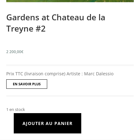
Gardens at Chateau de la
Treyne #2
2 200,00
€
Prix TTC (livraison comprise) Artiste : Marc Dalessio
EN SAVOIR PLUS
1 en stock
AJOUTER AU PANIER
quantité
de