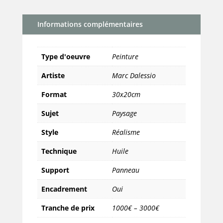
Gardens
at
Informations complémentaires
Chateau
de
la
Type d'oeuvre
Peinture
Treyne
#2
Artiste
Marc Dalessio
Format
30x20cm
Sujet
Paysage
Style
Réalisme
Technique
Huile
Support
Panneau
Encadrement
Oui
Tranche de prix
1000€ – 3000€