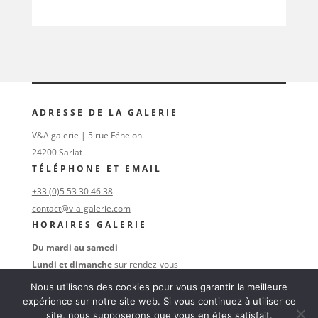
ADRESSE DE LA GALERIE
V&A galerie | 5 rue Fénelon
24200 Sarlat
TÉLÉPHONE ET EMAIL
+33 (0)5 53 30 46 38
contact@v-a-galerie.com
HORAIRES GALERIE
Du mardi au samedi
Lundi et dimanche
sur rendez-vous
au
+33 (0)6 16 74 47 38
Nous utilisons des cookies pour vous garantir la meilleure
SUIVEZ-NOUS
expérience sur notre site web. Si vous continuez à utiliser ce
site, nous supposerons que vous en êtes satisfait.