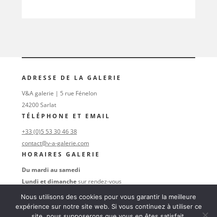
ADRESSE DE LA GALERIE
V&A galerie | 5 rue Fénelon
24200 Sarlat
TÉLÉPHONE ET EMAIL
+33 (0)5 53 30 46 38
contact@v-a-galerie.com
HORAIRES GALERIE
Du mardi au samedi
Lundi et dimanche
sur rendez-vous
au
+33 (0)6 16 74 47 38
Nous utilisons des cookies pour vous garantir la meilleure
SUIVEZ-NOUS
expérience sur notre site web. Si vous continuez à utiliser ce
site, nous supposerons que vous en êtes satisfait.