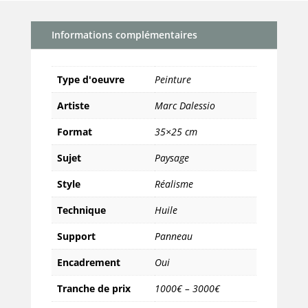
Eglise
Notre
Informations complémentaires
Dame
de
la
Type d'oeuvre
Peinture
Roque
Gageac
Artiste
Marc Dalessio
Format
35×25 cm
Sujet
Paysage
Style
Réalisme
Technique
Huile
Support
Panneau
Encadrement
Oui
Tranche de prix
1000€ – 3000€