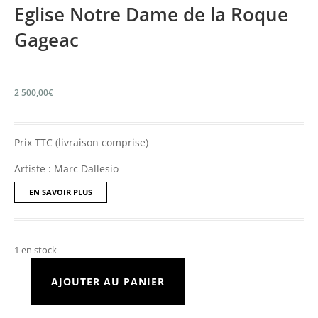
Eglise Notre Dame de la Roque
Gageac
2 500,00
€
Prix TTC (livraison comprise)
Artiste : Marc Dallesio
EN SAVOIR PLUS
1 en stock
AJOUTER AU PANIER
quantité
de