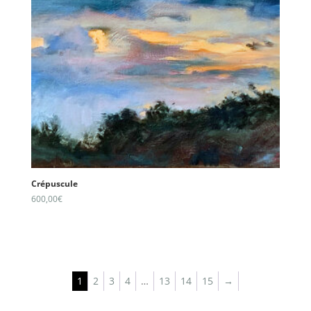
Crépuscule
600,00
€
1
2
3
4
…
13
14
15
→