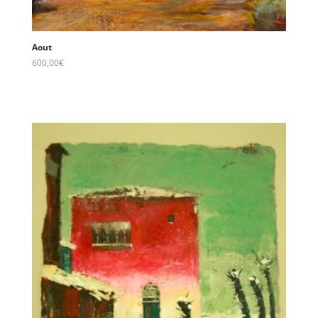
Aout
600,00
€