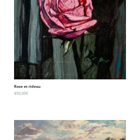
Rose et rideau
450,00
€