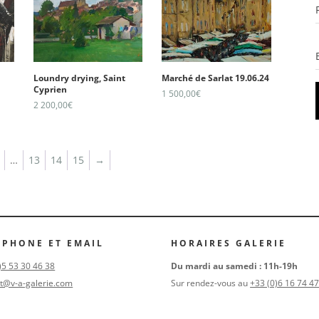
Loundry drying, Saint
Marché de Sarlat 19.06.24
Cyprien
1 500,00
€
2 200,00
€
…
13
14
15
→
ÉPHONE ET EMAIL
HORAIRES GALERIE
)5 53 30 46 38
Du mardi au samedi : 11h-19h
t@v-a-galerie.com
Sur rendez-vous au
+33 (0)6 16 74 47