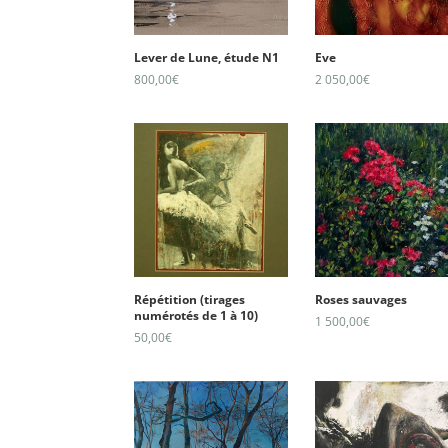
Lever de Lune, étude N1
Eve
800,00
€
2 050,00
€
Répétition (tirages
Roses sauvages
numérotés de 1 à 10)
1 500,00
€
50,00
€