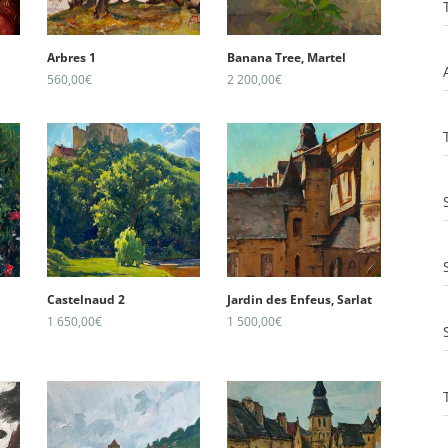
Arbres 1
Banana Tree, Martel
560,00
€
2 200,00
€
Castelnaud 2
Jardin des Enfeus, Sarlat
1 650,00
€
1 500,00
€