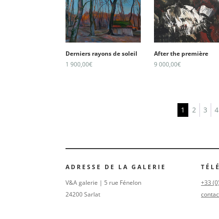
Derniers rayons de soleil
After the première
1 900,00
€
9 000,00
€
1
2
3
4
ADRESSE DE LA GALERIE
TÉL
V&A galerie | 5 rue Fénelon
+33 (0
24200 Sarlat
contac