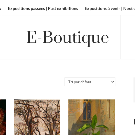
w
Expositions passées | Past exhibitions
Expositions à venir | Next 
E-Boutique