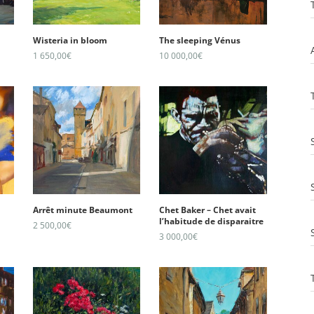
Wisteria in bloom
The sleeping Vénus
1 650,00
€
10 000,00
€
Arrêt minute Beaumont
Chet Baker – Chet avait
l’habitude de disparaitre
2 500,00
€
3 000,00
€