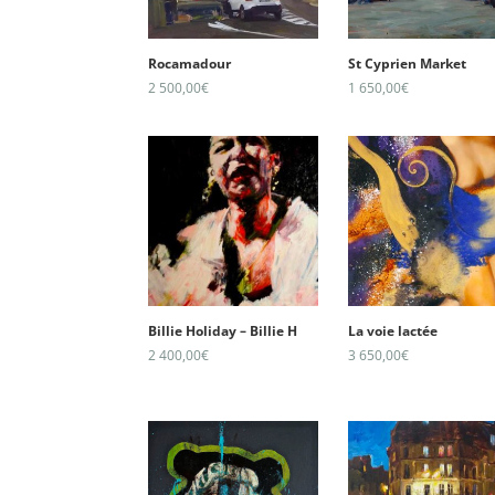
Rocamadour
St Cyprien Market
2 500,00
€
1 650,00
€
Billie Holiday – Billie H
La voie lactée
2 400,00
€
3 650,00
€