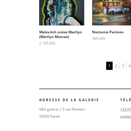
Malevitch croise Marilyn
Nocturne Parisien
(Marilyn Monroe)
300,00
€
2 100,00
€
1
2
3
4
ADRESSE DE LA GALERIE
TÉL
V&A galerie | 5 rue Fénelon
+33 (0
24200 Sarlat
contac