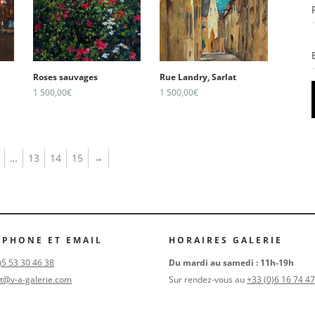
Roses sauvages
Rue Landry, Sarlat
1 500,00
€
1 500,00
€
…
13
14
15
→
ÉPHONE ET EMAIL
HORAIRES GALERIE
)5 53 30 46 38
Du mardi au samedi : 11h-19h
t@v-a-galerie.com
Sur rendez-vous au
+33 (0)6 16 74 47