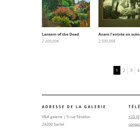
Lantern of the Dead
Avant l’entrée en scèn
2 200,00
€
2 500,00
€
1
2
3
4
ADRESSE DE LA GALERIE
TÉL
V&A galerie | 5 rue Fénelon
+33 (0
24200 Sarlat
contac