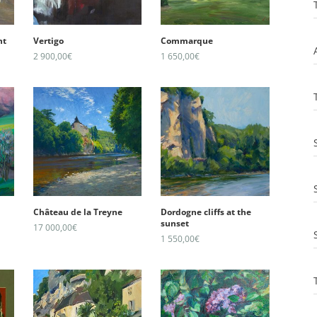
nt
Vertigo
Commarque
2 900,00
€
1 650,00
€
Château de la Treyne
Dordogne cliffs at the
sunset
17 000,00
€
1 550,00
€