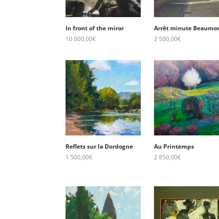
In front of the miror
Arrêt minute Beaumo
10 000,00
€
2 500,00
€
Reflets sur la Dordogne
Au Printemps
1 500,00
€
2 850,00
€