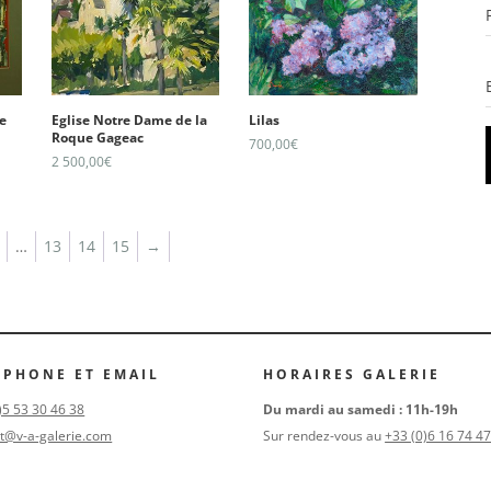
e
Eglise Notre Dame de la
Lilas
Roque Gageac
700,00
€
2 500,00
€
…
13
14
15
→
ÉPHONE ET EMAIL
HORAIRES GALERIE
)5 53 30 46 38
Du mardi au samedi : 11h-19h
t@v-a-galerie.com
Sur rendez-vous au
+33 (0)6 16 74 47