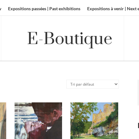
w
Expositions passées | Past exhibitions
Expositions à venir | Next 
E-Boutique