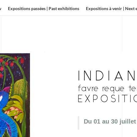
w
Expositions passées | Past exhibitions
Expositions à venir | Next 
INDIA
favre reque te
EXPOSITI
Du 01 au 30 juille