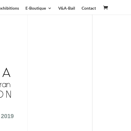
exhibitions
E-Boutique
V&A-Bail
Contact
NA
ran
ON
t 2019