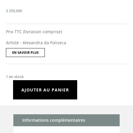
3 250,00
€
Prix TTC (livraison comprise)
Artiste : Alexandra da Fonseca
EN SAVOIR PLUS
1 en stock
AJOUTER AU PANIER
quantité
de
L'eau
d'époque
Informations complémentaires