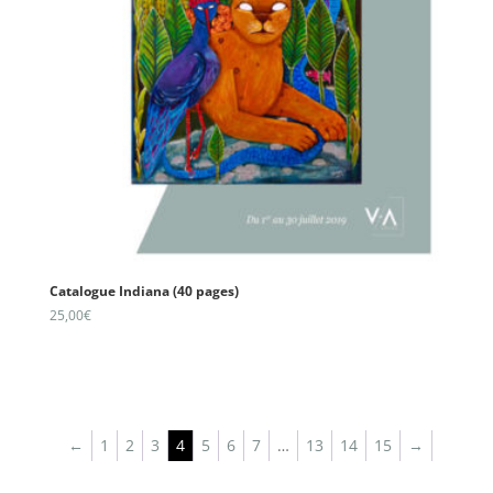
Catalogue Indiana (40 pages)
25,00
€
←
1
2
3
4
5
6
7
…
13
14
15
→