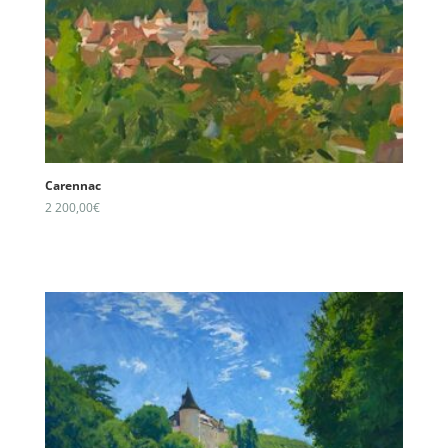
Carennac
2 200,00
€