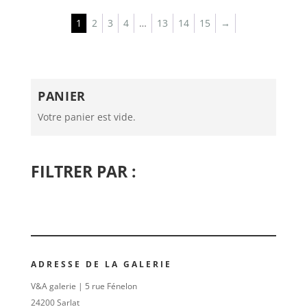
1
2
3
4
…
13
14
15
→
PANIER
Votre panier est vide.
FILTRER PAR :
ADRESSE DE LA GALERIE
V&A galerie | 5 rue Fénelon
24200 Sarlat