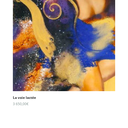
La voie lactée
3 650,00
€