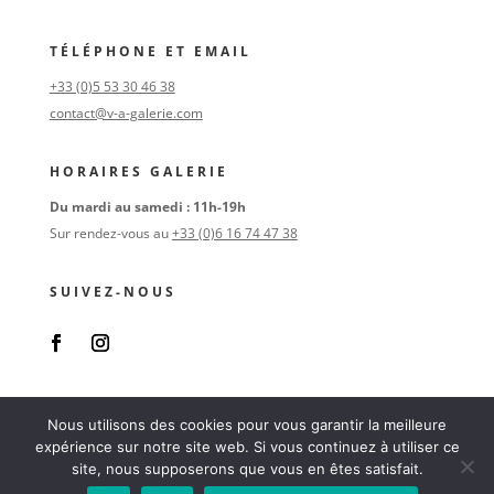
TÉLÉPHONE ET EMAIL
+33 (0)5 53 30 46 38
contact@v-a-galerie.com
HORAIRES GALERIE
Du mardi au samedi : 11h-19h
Sur rendez-vous au
+33 (0)6 16 74 47 38
SUIVEZ-NOUS
Nous utilisons des cookies pour vous garantir la meilleure
expérience sur notre site web. Si vous continuez à utiliser ce
Copyright © 2019 v-a-galerie. All rights reserved |
CGU
|
site, nous supposerons que vous en êtes satisfait.
Hosting and Design by Poulpo Créations