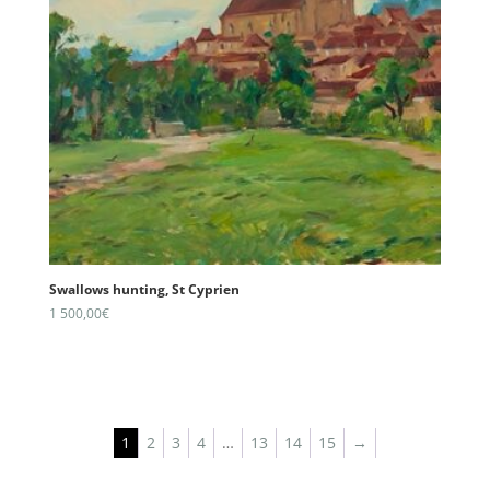
Swallows hunting, St Cyprien
1 500,00
€
1
2
3
4
…
13
14
15
→