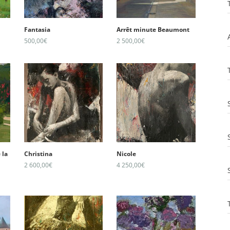
Fantasia
Arrêt minute Beaumont
500,00
€
2 500,00
€
 la
Christina
Nicole
2 600,00
€
4 250,00
€