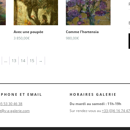
Avec une poupée
Comme l’hortensia
3 850,00
€
980,00
€
…
13
14
15
→
ÉPHONE ET EMAIL
HORAIRES GALERIE
)5 53 30 46 38
Du mardi au samedi : 11h-19h
t@v-a-galerie.com
Sur rendez-vous au
+33 (0)6 16 74 47