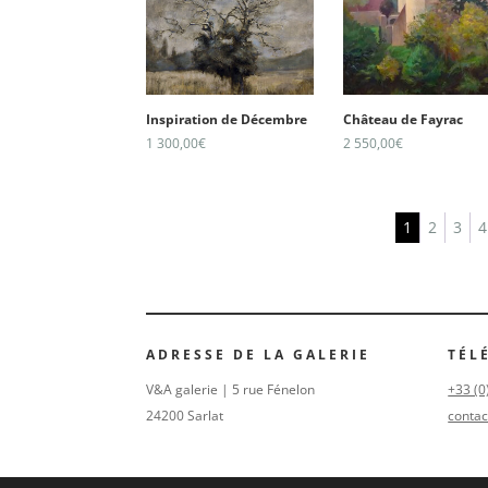
Inspiration de Décembre
Château de Fayrac
1 300,00
€
2 550,00
€
1
2
3
4
ADRESSE DE LA GALERIE
TÉL
V&A galerie | 5 rue Fénelon
+33 (0
24200 Sarlat
contac