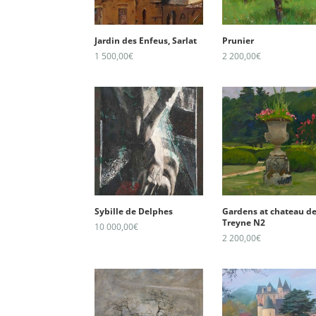
Jardin des Enfeus, Sarlat
Prunier
1 500,00
€
2 200,00
€
Sybille de Delphes
Gardens at chateau de
Treyne N2
10 000,00
€
2 200,00
€