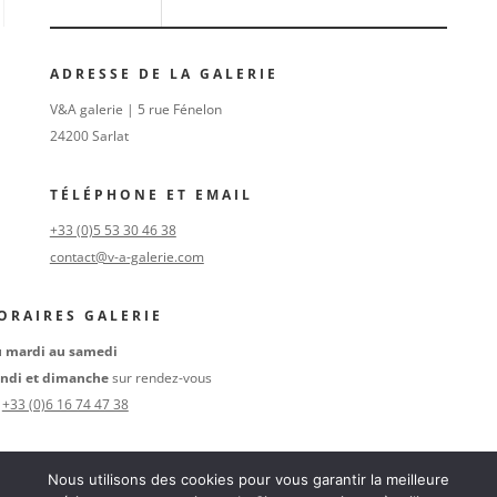
ADRESSE DE LA GALERIE
V&A galerie | 5 rue Fénelon
24200 Sarlat
TÉLÉPHONE ET EMAIL
+33 (0)5 53 30 46 38
contact@v-a-galerie.com
ORAIRES GALERIE
 mardi au samedi
ndi et dimanche
sur rendez-vous
u
+33 (0)6 16 74 47 38
SUIVEZ-NOUS
Nous utilisons des cookies pour vous garantir la meilleure