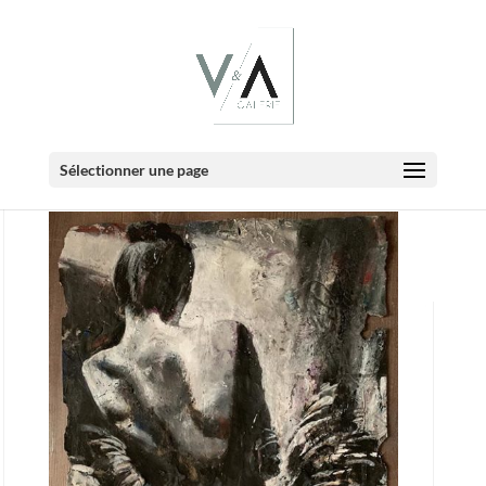
|
|
Accueil
Expositions passées
Exposition celebrites et
inconnus
Sélectionner une page