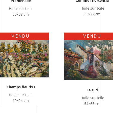
Comme l’hortensia
Promenade
Huile sur toile
Huile sur toile
33×22 cm
55×38 cm
VENDU
VENDU
Champs fleuris I
Le sud
Huile sur toile
Huile sur toile
19×24 cm
54×65 cm