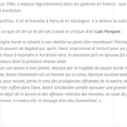
is 1996, il expose régulièrement dans les galeries en France , aux
u Kurdistan.
urd’hui, il vit et travaille à Paris et en Dordogne. Il a obtenu la nati
i ce que dit de lui et de son travail le critique d’art
Luis Porquet
:
origine kurde et attaché à son identité au point d’en revendiquer l’hérit
 le pouvoir de Bagdad qui, après l’avoir emprisonné et torturé pour ses po
t réussi à rejoindre le Kurdistan libre, la sensation qu’il en éprouva fu
nature dont la présence intense allait
guer son œuvre à tout jamais. Marqué par la tragédie du peuple kurde et 
ime, Ramzi Ghotbaldin est un homme qui a connu l’épreuve bouleversante d
s, pour autant, perdu le sens des prodigieuses offrandes de la nature, de 
riste raffiné dans l’âme, Ramzi Ghotbaldin semble éprouver une grande
 en dépit de la dureté et des offenses réitérées des hommes, ne cesse de
rimait, à travers elle, le message d’un dieu bienveillant. »