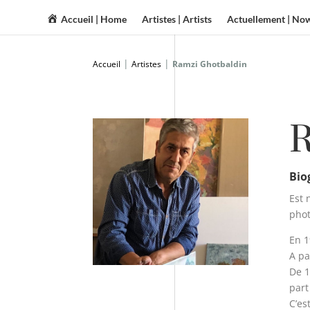
Accueil | Home
Artistes | Artists
Actuellement | No
|
|
Accueil
Artistes
Ramzi Ghotbaldin
R
Bio
Est 
pho
En 1
A pa
De 1
part
C’es