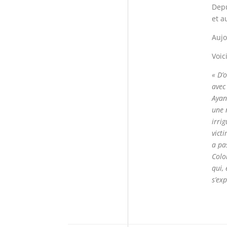
Depu
et a
Aujo
Voic
« D’
avec
Ayan
une 
irri
vict
a pa
Colo
qui,
s’exp