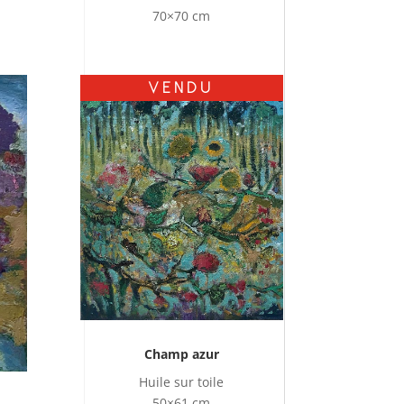
70×70 cm
VENDU
Champ azur
Huile sur toile
50×61 cm